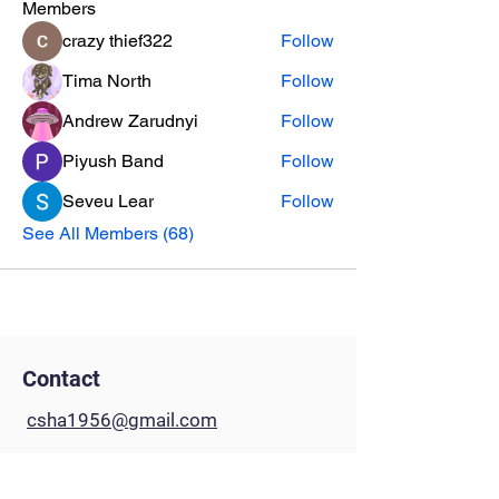
Members
crazy thief322
Follow
Tima North
Follow
Andrew Zarudnyi
Follow
Piyush Band
Follow
Seveu Lear
Follow
See All Members (68)
Contact
csha1956@gmail.com
P.O. Box 5448
Houston, TX 77262